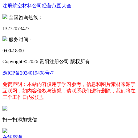
注册航空材料公司经营范围大全
全国咨询热线：
13272073477
服务时间：
9:00-18:00
Copyright ©
2026 贵阳注册公司 版权所有
黔ICP备2024019498号-7
免责声明：本站内容仅用于学习参考，信息和图片素材来源于
互联网，如内容侵权与违规，请联系我们进行删除，我们将在
三个工作日内处理。
扫一扫添加微信
在线咨询