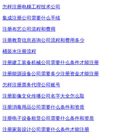
怎样注册电梯工程技术公司
集成注册公司需要什么手续
注册布艺公司流程和费用
注册教育信息咨询公司流程和费用多少
桶装水注册流程
注册建工装备机械公司需要什么条件才能注册
注册能源设备公司需要多少注册资金才能注册
怎样注册票务代理公司账号
注册影像文化传播公司名字大全怎么取
注册消毒用品公司需要什么条件和资质
注册电子设备租赁公司需要什么条件和资质
注册家装设计公司需要什么条件才能注册