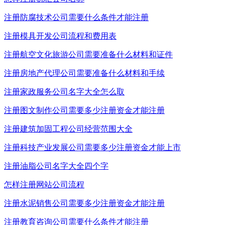
注册防腐技术公司需要什么条件才能注册
注册模具开发公司流程和费用表
注册航空文化旅游公司需要准备什么材料和证件
注册房地产代理公司需要准备什么材料和手续
注册家政服务公司名字大全怎么取
注册图文制作公司需要多少注册资金才能注册
注册建筑加固工程公司经营范围大全
注册科技产业发展公司需要多少注册资金才能上市
注册油脂公司名字大全四个字
怎样注册网站公司流程
注册水泥销售公司需要多少注册资金才能注册
注册教育咨询公司需要什么条件才能注册