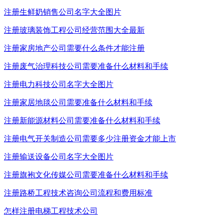
注册生鲜奶销售公司名字大全图片
注册玻璃装饰工程公司经营范围大全最新
注册家房地产公司需要什么条件才能注册
注册废气治理科技公司需要准备什么材料和手续
注册电力科技公司名字大全图片
注册家居地毯公司需要准备什么材料和手续
注册新能源材料公司需要准备什么材料和手续
注册电气开关制造公司需要多少注册资金才能上市
注册输送设备公司名字大全图片
注册旗袍文化传媒公司需要准备什么材料和手续
注册路桥工程技术咨询公司流程和费用标准
怎样注册电梯工程技术公司