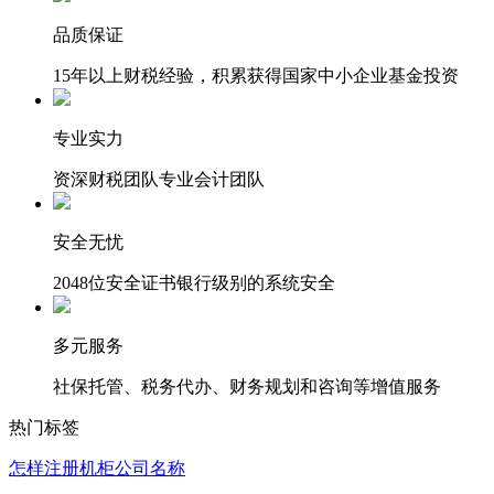
品质保证
15年以上财税经验，积累获得国家中小企业基金投资
专业实力
资深财税团队专业会计团队
安全无忧
2048位安全证书银行级别的系统安全
多元服务
社保托管、税务代办、财务规划和咨询等增值服务
热门标签
怎样注册机柜公司名称