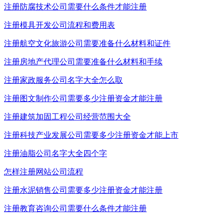
注册防腐技术公司需要什么条件才能注册
注册模具开发公司流程和费用表
注册航空文化旅游公司需要准备什么材料和证件
注册房地产代理公司需要准备什么材料和手续
注册家政服务公司名字大全怎么取
注册图文制作公司需要多少注册资金才能注册
注册建筑加固工程公司经营范围大全
注册科技产业发展公司需要多少注册资金才能上市
注册油脂公司名字大全四个字
怎样注册网站公司流程
注册水泥销售公司需要多少注册资金才能注册
注册教育咨询公司需要什么条件才能注册