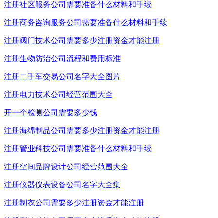
注册社区服务公司需要准备什么材料和手续
注册商务咨询服务公司需要准备什么材料和手续
注册阀门技术公司需要多少注册资金才能注册
注册生物防治公司流程和费用标准
注册二手车交易公司名字大全图片
注册电力技术公司经营范围大全
开一个检测公司需要多少钱
注册海绵制品公司需要多少注册资金才能注册
注册管业科技公司需要准备什么材料和手续
注册空间品牌设计公司经营范围大全
注册仪器仪表设备公司名字大全集
注册制衣公司需要多少注册资金才能注册